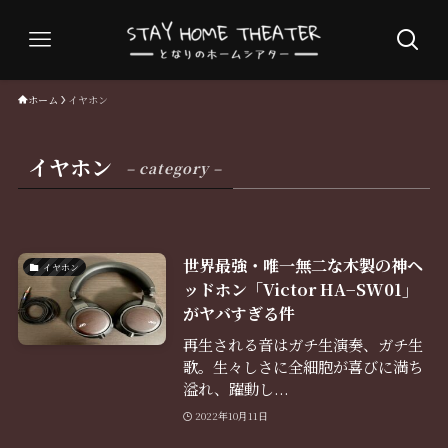
ホーム
イヤホン
イヤホン
– category –
世界最強・唯一無二な木製の神ヘ
イヤホン
ッドホン「Victor HA−SW01」
がヤバすぎる件
再生される音はガチ生演奏、ガチ生
歌。生々しさに全細胞が喜びに満ち
溢れ、躍動し...
2022年10月11日