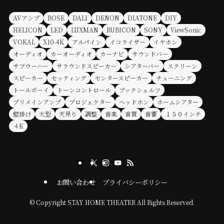
AVアンプ
BOSE
DALI
DENON
DIATONE
DIY
HELICON
LED
LUXMAN
RUBICON
SONY
ViewSonic
VOKAL
X10-4K
アルパイン
イコライザー
イヤホン
オーディオ
カーオーディオ
カーナビ
サウンドバー
サブウーハー
サラウンドスピーカー
シアターバー
スクリーン
スピーカー
セッティング
センタースピーカー
チューニング
トールボーイ
トーンコントロール
ブックシェルフ
プリメインアンプ
プロジェクター
ヘッドホン
ホームシアター
壁掛け
大型
天吊り
調整
音楽
音質
音響
１５０インチ
４K
お問い合わせ
プライバシーポリシー
©
Copyright STAY HOME THEATER All Rights Reserved.