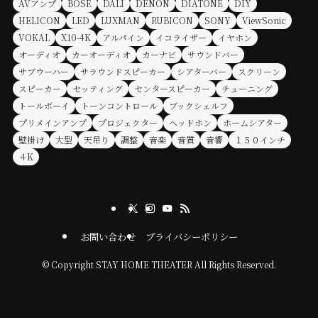
AVアンプ
BOSE
DALI
DENON
DIATONE
DIY
HELICON
LED
LUXMAN
RUBICON
SONY
ViewSonic
VOKAL
X10-4K
アルパイン
イコライザー
イヤホン
オーディオ
カーオーディオ
カーナビ
サウンドバー
サブウーハー
サラウンドスピーカー
シアターバー
スクリーン
スピーカー
セッティング
センタースピーカー
チューニング
トールボーイ
トーンコントロール
ブックシェルフ
プリメインアンプ
プロジェクター
ヘッドホン
ホームシアター
壁掛け
大型
天吊り
調整
音楽
音質
音響
１５０インチ
４K
お問い合わせ
プライバシーポリシー
©
Copyright STAY HOME THEATER All Rights Reserved.