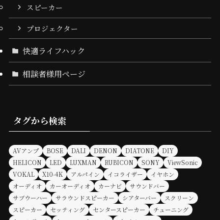
スピーカー
プロジェクター
快適ライフハック
相談者様用ページ
タグから検索
AVアンプ
BOSE
DALI
DENON
DIATONE
DIY
HELICON
LED
LUXMAN
RUBICON
SONY
ViewSonic
VOKAL
X10-4K
アルパイン
イコライザー
イヤホン
オーディオ
カーオーディオ
カーナビ
サウンドバー
サブウーハー
サラウンドスピーカー
シアターバー
スクリーン
スピーカー
セッティング
センタースピーカー
チューニング