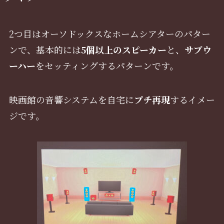
2つ目はオーソドックスなホームシアターのパター
ンで、基本的には
5個以上のスピーカー
と、
サブウ
ーハー
をセッティングするパターンです。
映画館の音響システムを自宅に
プチ再現
するイメー
ジです。