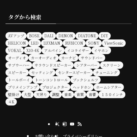
タグから検索
AVアンプ
BOSE
DALI
DENON
DIATONE
DIY
HELICON
LED
LUXMAN
RUBICON
SONY
ViewSonic
VOKAL
X10-4K
アルパイン
イコライザー
イヤホン
オーディオ
カーオーディオ
カーナビ
サウンドバー
サブウーハー
サラウンドスピーカー
シアターバー
スクリーン
スピーカー
セッティング
センタースピーカー
チューニング
トールボーイ
トーンコントロール
ブックシェルフ
プリメインアンプ
プロジェクター
ヘッドホン
ホームシアター
壁掛け
大型
天吊り
調整
音楽
音質
音響
１５０インチ
４K
お問い合わせ
プライバシーポリシー