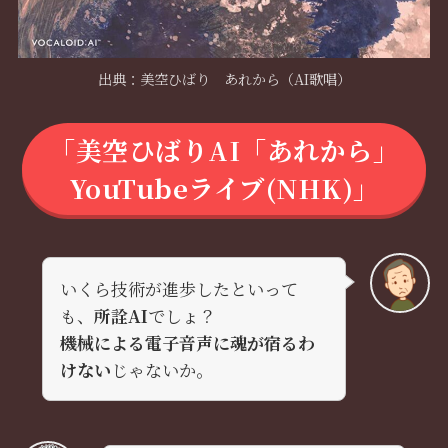
出典：美空ひばり あれから（AI歌唱）
「美空ひばりAI「あれから」
YouTubeライブ(NHK)」
いくら技術が進歩したといって
も、
所詮AI
でしょ？
機械による電子音声に魂が宿るわ
けない
じゃないか。