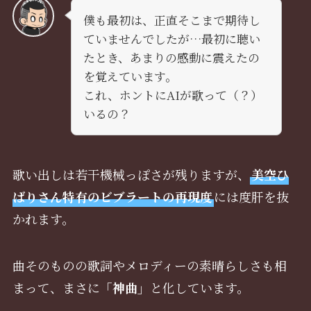
僕も最初は、正直そこまで期待し
ていませんでしたが…最初に聴い
たとき、あまりの感動に震えたの
を覚えています。
これ、ホントにAIが歌って（？）
いるの？
歌い出しは若干機械っぽさが残りますが、
美空ひ
ばりさん特有のビブラートの再現度
には度肝を抜
かれます。
曲そのものの歌詞やメロディーの素晴らしさも相
まって、まさに
「神曲」
と化しています。