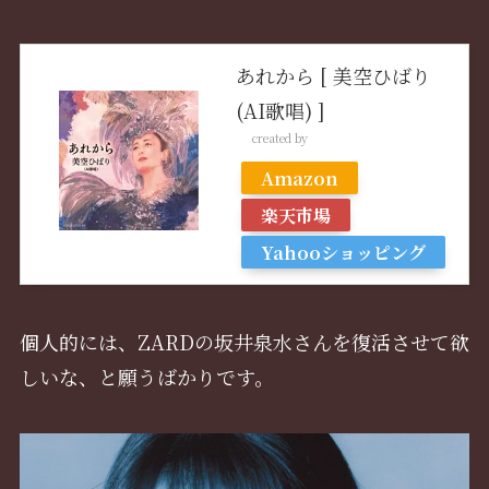
あれから [ 美空ひばり
(AI歌唱) ]
created by
Rinker
Amazon
楽天市場
Yahooショッピング
個人的には、ZARDの坂井泉水さんを復活させて欲
しいな、と願うばかりです。