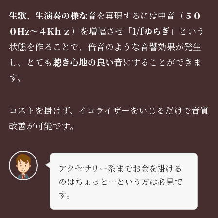
生歌、生演奏の様な音
を再現するには中音（
５０
０Hz～４Kｈｚ
）を増幅させ「
1/fゆらぎ
」という
状態を作ることで、倍音のような音響効果が発生
し、とても
聴き心地の良い音
にすることができま
す。
コストを掛けず、イコライザーをいじるだけで音質
改善が可能です。
アクセサリー系までお金を掛ける
のはちょっと…という方は必見で
す。