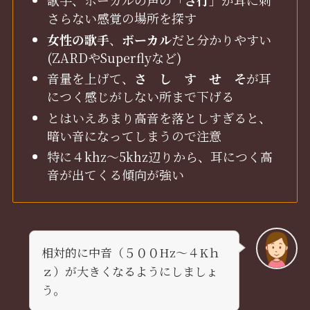
歌手、ボーカルの声の「
さ行
」が耳に刺
さらない感覚の場所を探す
女性の歌手
、
ボーカル
だと分かりやすい
(ZARDやSuperflyなど)
音量を上げて、
さ し す せ そ
が耳
につく感じがしない所まで下げる
とはいえあまり高音を落としすぎると、
暗い音になってしまうので注意
特に４khz～5khz辺りから、耳につく高
音が出てくる傾向が強い
相対的に中音（５００Hz～４Kｈ
ｚ）が大きくなるようにしましょ
う。