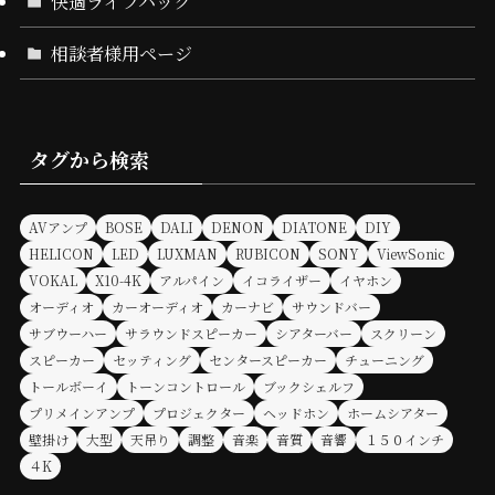
快適ライフハック
相談者様用ページ
タグから検索
AVアンプ
BOSE
DALI
DENON
DIATONE
DIY
HELICON
LED
LUXMAN
RUBICON
SONY
ViewSonic
VOKAL
X10-4K
アルパイン
イコライザー
イヤホン
オーディオ
カーオーディオ
カーナビ
サウンドバー
サブウーハー
サラウンドスピーカー
シアターバー
スクリーン
スピーカー
セッティング
センタースピーカー
チューニング
トールボーイ
トーンコントロール
ブックシェルフ
プリメインアンプ
プロジェクター
ヘッドホン
ホームシアター
壁掛け
大型
天吊り
調整
音楽
音質
音響
１５０インチ
４K