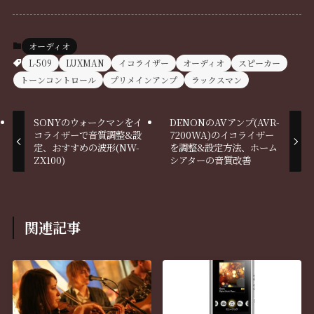
オーディオ
L-509
LUXMAN
イコライザー
オーディオ
スピーカー
トーンコントロール
プリメインアンプ
ラックスマン
SONYのウォークマンをイ
DENONのAVアンプ(AVR-
コライザーで音質調整&設
7200WA)のイコライザー
定、おすすめの波形(NW-
を調整&設定方法、ホーム
ZX100)
シアターの音質改善
関連記事