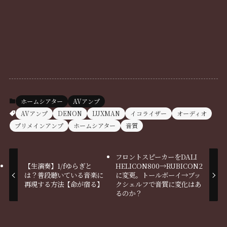
ホームシアター
AVアンプ
AVアンプ
DENON
LUXMAN
イコライザー
オーディオ
プリメインアンプ
ホームシアター
音質
フロントスピーカーをDALI
【生演奏】1/fゆらぎと
HELICON800→RUBICON2
は？普段聴いている音楽に
に変更。トールボーイ→ブッ
再現する方法【命が宿る】
クシェルフで音質に変化はあ
るのか？