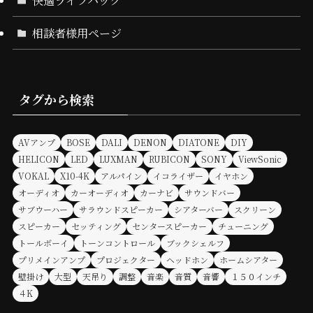
相談者様用ページ
タグから検索
AVアンプ
BOSE
DALI
DENON
DIATONE
DIY
HELICON
LED
LUXMAN
RUBICON
SONY
ViewSonic
VOKAL
X10-4K
アルパイン
イコライザー
イヤホン
オーディオ
カーオーディオ
カーナビ
サウンドバー
サブウーハー
サラウンドスピーカー
シアターバー
スクリーン
スピーカー
セッティング
センタースピーカー
チューニング
トールボーイ
トーンコントロール
ブックシェルフ
プリメインアンプ
プロジェクター
ヘッドホン
ホームシアター
壁掛け
大型
天吊り
調整
音楽
音質
音響
１５０インチ
４K